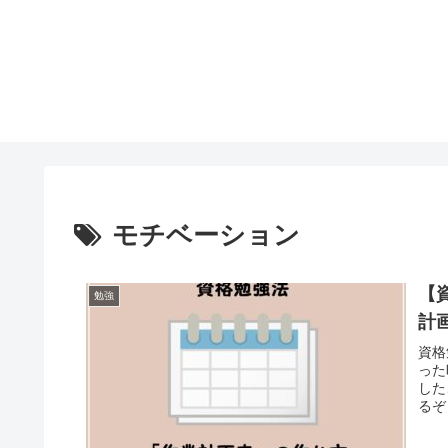
モチベーション
【
勉強
計
資格
った
した
るぞ