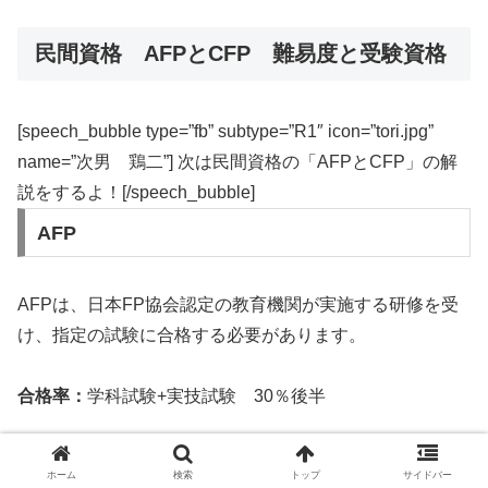
民間資格 AFPとCFP 難易度と受験資格
[speech_bubble type=”fb” subtype=”R1″ icon=”tori.jpg”
name=”次男 鶏二”] 次は民間資格の「AFPとCFP」の解
説をするよ！[/speech_bubble]
AFP
AFPは、日本FP協会認定の教育機関が実施する研修を受
け、指定の試験に合格する必要があります。
合格率：
学科試験+実技試験 30％後半
出題形式：
学科試験
マークシート方式による筆記試験
ホーム
検索
トップ
サイドバー