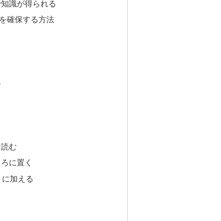
で知識が得られる
を確保する方法
ト
け読む
ころに置く
トに加える
る